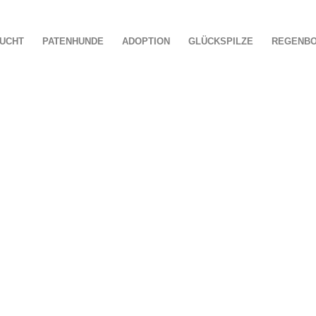
UCHT
PATENHUNDE
ADOPTION
GLÜCKSPILZE
REGENB
SERE
GLÜCKSPILZE 2
Hier finden Sie unsere Glückspilze aus dem Jahr 2023.