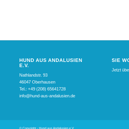
HUND AUS ANDALUSIEN
SIE W
E.V.
Jetzt üb
Nathlandstr. 93
46047 Oberhausen
Tel.: +49 (208) 65641728
info@hund-aus-andalusien.de
© Copyright - Hund aus Andalusien e.V.