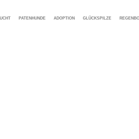
UCHT
PATENHUNDE
ADOPTION
GLÜCKSPILZE
REGENB
AKTUELLE INFOS
ND UM UNSEREN VER